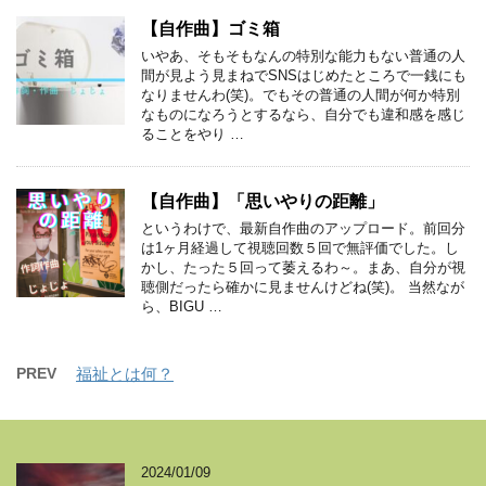
【自作曲】ゴミ箱
いやあ、そもそもなんの特別な能力もない普通の人
間が見よう見まねでSNSはじめたところで一銭にも
なりませんわ(笑)。でもその普通の人間が何か特別
なものになろうとするなら、自分でも違和感を感じ
ることをやり …
【自作曲】「思いやりの距離」
というわけで、最新自作曲のアップロード。前回分
は1ヶ月経過して視聴回数５回で無評価でした。し
かし、たった５回って萎えるわ～。まあ、自分が視
聴側だったら確かに見ませんけどね(笑)。 当然なが
ら、BIGU …
PREV
福祉とは何？
2024/01/09