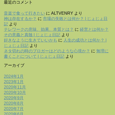
最近のコメント
音楽で食って行きたい
に
ALTVENRY
より
神は存在するか？
に
市場の失敗とは何か？ | じょじょ日
記
より
テレワークの意味、効果、本質とは？
に
経営とは何か？
その意義と真髄 | じょじょ日記
より
好きなように生きていいかも
に
人生の成功とは何か？ |
じょじょ日記
より
ネタ切れの時のブロガーはどのような心境か？
に
無理に
書くことについて | じょじょ日記
より
アーカイブ
2024年1月
2023年1月
2020年11月
2020年10月
2020年9月
2020年8月
2020年7月
2020年6月