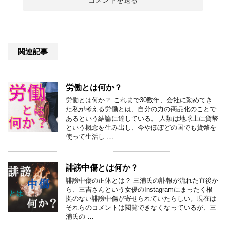
関連記事
労働とは何か？
労働とは何か？ これまで30数年、会社に勤めてき
た私が考える労働とは、自分の力の商品化のことで
あるという結論に達している。 人類は地球上に貨幣
という概念を生み出し、今やほぼどの国でも貨幣を
使って生活し …
誹謗中傷とは何か？
誹謗中傷の正体とは？ 三浦氏の訃報が流れた直後か
ら、三吉さんという女優のInstagramにまったく根
拠のない誹謗中傷が寄せられていたらしい。現在は
それらのコメントは閲覧できなくなっているが、三
浦氏の …