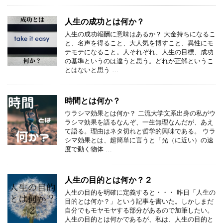
人生の成功とは何か？
人生の成功報酬に意味はあるか？ 大金持ちになるこ
と、名声を得ること、大人気を博すこと、異性にモ
テモテになること。人それぞれ、人生の目標、成功
の基準というのは違うと思う。どれが正解というこ
とはないと思う …
時間とは何か？
ウラシマ効果とは何か？ 二流大学文系出身の私がウ
ラシマ効果を語るなんぞ、一生無理なんだが、あえ
て語る。理由はネタ切れと哲学的興味である。 ウラ
シマ効果とは、超簡単に言うと「光（に近い）の速
度で動く物体 …
人生の目的とは何か？２
人生の目的を明確に定義すると・・・ 昨日「人生の
目的とは何か？」という記事を書いた。しかしまだ
自分でもモヤモヤする部分があるので加筆したい。
人生の目的とは何かであるが、私は、人生の目的と