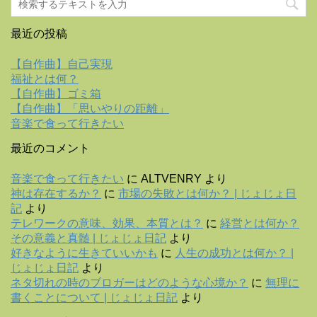
最近の投稿
【自作曲】自己実現
福祉とは何？
【自作曲】ゴミ箱
【自作曲】「思いやりの距離」
音楽で食って行きたい
最近のコメント
音楽で食って行きたい
に
ALTVENRY
より
神は存在するか？
に
市場の失敗とは何か？ | じょじょ日
記
より
テレワークの意味、効果、本質とは？
に
経営とは何か？
その意義と真髄 | じょじょ日記
より
好きなように生きていいかも
に
人生の成功とは何か？ |
じょじょ日記
より
ネタ切れの時のブロガーはどのような心境か？
に
無理に
書くことについて | じょじょ日記
より