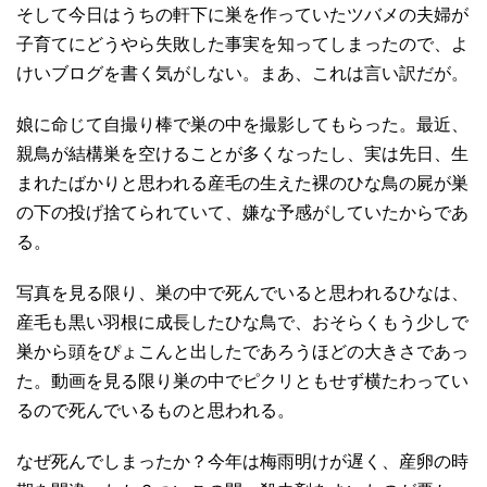
そして今日はうちの軒下に巣を作っていたツバメの夫婦が
子育てにどうやら失敗した事実を知ってしまったので、よ
けいブログを書く気がしない。まあ、これは言い訳だが。
娘に命じて自撮り棒で巣の中を撮影してもらった。最近、
親鳥が結構巣を空けることが多くなったし、実は先日、生
まれたばかりと思われる産毛の生えた裸のひな鳥の屍が巣
の下の投げ捨てられていて、嫌な予感がしていたからであ
る。
写真を見る限り、巣の中で死んでいると思われるひなは、
産毛も黒い羽根に成長したひな鳥で、おそらくもう少しで
巣から頭をぴょこんと出したであろうほどの大きさであっ
た。動画を見る限り巣の中でピクリともせず横たわってい
るので死んでいるものと思われる。
なぜ死んでしまったか？今年は梅雨明けが遅く、産卵の時