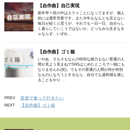
【自作曲】自己実現
新年早々世の中はエライことになってますが、個人
的には通常営業です。また今年もなんとも言えない
毎日が続くと思うが、それでも一日一日、自分らし
く暮らしていこうではないか。どっちみち生きなき
ゃならず、いずれ …
【自作曲】ゴミ箱
いやあ、そもそもなんの特別な能力もない普通の人
間が見よう見まねでSNSはじめたところで一銭にも
なりませんわ(笑)。でもその普通の人間が何か特別
なものになろうとするなら、自分でも違和感を感じ
ることをやり …
PREV
音楽で食って行きたい
NEXT
【自作曲】ゴミ箱