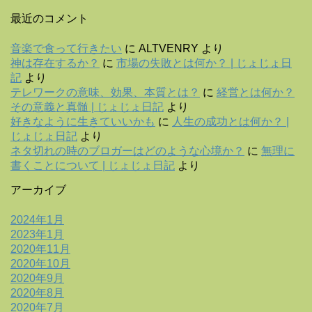
最近のコメント
音楽で食って行きたい
に
ALTVENRY
より
神は存在するか？
に
市場の失敗とは何か？ | じょじょ日
記
より
テレワークの意味、効果、本質とは？
に
経営とは何か？
その意義と真髄 | じょじょ日記
より
好きなように生きていいかも
に
人生の成功とは何か？ |
じょじょ日記
より
ネタ切れの時のブロガーはどのような心境か？
に
無理に
書くことについて | じょじょ日記
より
アーカイブ
2024年1月
2023年1月
2020年11月
2020年10月
2020年9月
2020年8月
2020年7月