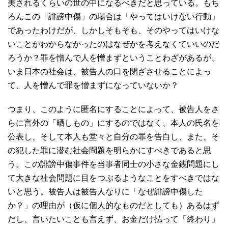
美されるくらいの世の中になるべきだと思っている。もち
ろんこの「誹謗中傷」の場合は「やってはいけない行動」
であったわけだが、しかしそもそも、そのやってはいけな
いことがわからなかったのはなぜかを考えなくていいのだ
ろうか？罪を憎んで人を憎まずということわざがあるが、
いま日本の社会は、被告人の口を閉ざさせることによっ
て、人を憎んで罪を憎まずになっていないか？
つまり、このように匿名にすることによって、被告人をさ
らに言外の「晒しもの」にするのではなく、本人の氏名を
公表し、そして本人も堂々と自分の罪を告白し、また、そ
の犯した罪に潜む社会問題を明らかにすべきであると思
う。この誹謗中傷事件を当事者同士の小さな金銭問題にし
て大きな社会問題に目をつぶるようなことをすべきではな
いと思う。被告人は被告人なりに「なぜ誹謗中傷した
か？」の理由が（仮に個人的なものだとしても）あるはず
だし、言いたいことも言えず、お金だけ払って「終わり」