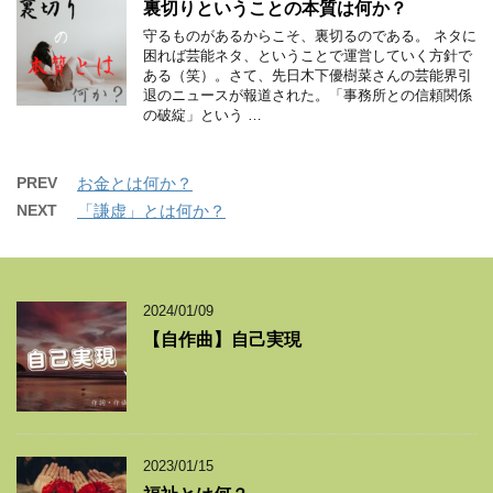
裏切りということの本質は何か？
守るものがあるからこそ、裏切るのである。 ネタに
困れば芸能ネタ、ということで運営していく方針で
ある（笑）。さて、先日木下優樹菜さんの芸能界引
退のニュースが報道された。「事務所との信頼関係
の破綻」という …
PREV
お金とは何か？
NEXT
「謙虚」とは何か？
2024/01/09
【自作曲】自己実現
2023/01/15