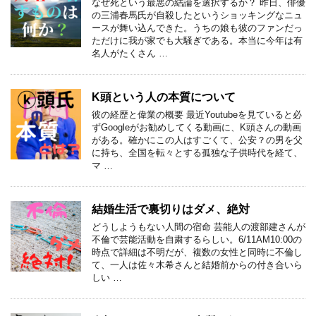
なぜ死という最悪の結論を選択するか？ 昨日、俳優
の三浦春馬氏が自殺したというショッキングなニュ
ースが舞い込んできた。うちの娘も彼のファンだっ
ただけに我が家でも大騒ぎである。本当に今年は有
名人がたくさん …
K頭という人の本質について
彼の経歴と偉業の概要 最近Youtubeを見ていると必
ずGoogleがお勧めしてくる動画に、K頭さんの動画
がある。確かにこの人はすごくて、公安？の男を父
に持ち、全国を転々とする孤独な子供時代を経て、
マ …
結婚生活で裏切りはダメ、絶対
どうしようもない人間の宿命 芸能人の渡部建さんが
不倫で芸能活動を自粛するらしい。6/11AM10:00の
時点で詳細は不明だが、複数の女性と同時に不倫し
て、一人は佐々木希さんと結婚前からの付き合いら
しい …