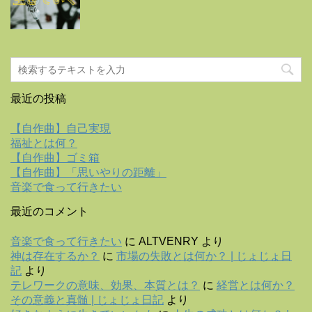
最近の投稿
【自作曲】自己実現
福祉とは何？
【自作曲】ゴミ箱
【自作曲】「思いやりの距離」
音楽で食って行きたい
最近のコメント
音楽で食って行きたい
に
ALTVENRY
より
神は存在するか？
に
市場の失敗とは何か？ | じょじょ日
記
より
テレワークの意味、効果、本質とは？
に
経営とは何か？
その意義と真髄 | じょじょ日記
より